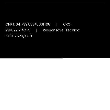
CNPJ: 04.739.638/0001-08 | CRC:
2SP022171/O-5 | Responsável Técnico:
1SP307620/O-0