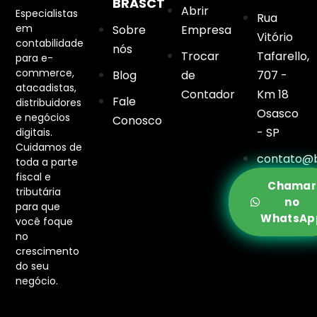
BRASCT
Abrir
Especialistas
Rua
em
Sobre
Empresa
Vitório
contabilidade
nós
Trocar
Tafarello,
para e-
commerce,
Blog
de
707 -
atacadistas,
Contador
Km 18
Fale
distribuidores
Osasco
e negócios
Conosco
- SP
digitais.
Cuidamos de
contato@b
toda a parte
fiscal e
Chamar
tributária
no
para que
WhatsAp
você foque
no
crescimento
do seu
negócio.