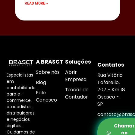
READ MORE »
A BRASCT
Soluções
Contatos
Sobre nós
Abrir
Rua Vitório
Especialistas
Empresa
em
Blog
Tafarello,
contabilidade
Trocar de
707 - Km 18
Fale
para e-
Contador
Osasco -
Conosco
commerce,
SP
atacadistas,
distribuidores
contato@brasc
e negócios
digitais.
Chamar
Cuidamos de
no