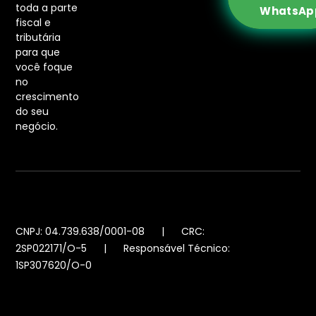
toda a parte
WhatsAp
fiscal e
tributária
para que
você foque
no
crescimento
do seu
negócio.
CNPJ: 04.739.638/0001-08 | CRC:
2SP022171/O-5 | Responsável Técnico:
1SP307620/O-0