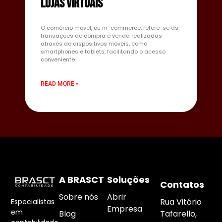
Lojas Virtuais
O comércio móvel, ou m-commerce, refere-se às
transações de compra e venda realizadas
através de dispositivos móveis, como
smartphones e tablets, facilitando o acesso
conveniente
READ MORE »
A BRASCT
Soluções
Contatos
Sobre nós
Abrir
Rua Vitório
Especialistas
Empresa
em
Blog
Tafarello,