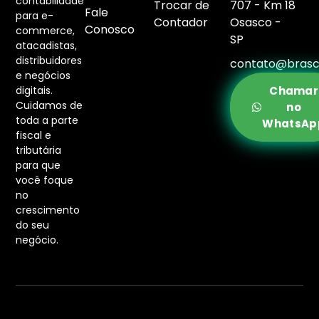
contabilidade
Trocar de
707 - Km 18
Fale
para e-
Contador
Osasco -
Conosco
commerce,
SP
atacadistas,
distribuidores
contato@brasc
e negócios
digitais.
Chamar
Cuidamos de
no
toda a parte
WhatsAp
fiscal e
tributária
para que
você foque
no
crescimento
do seu
negócio.