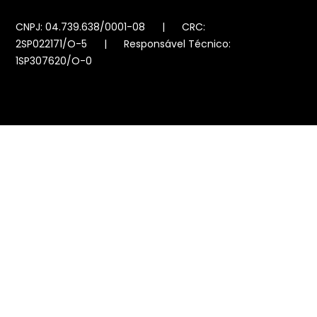
CNPJ: 04.739.638/0001-08 | CRC:
2SP022171/O-5 | Responsável Técnico:
1SP307620/O-0