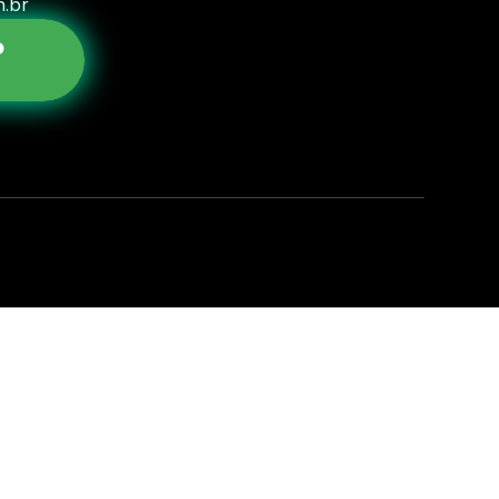
.br
o
p