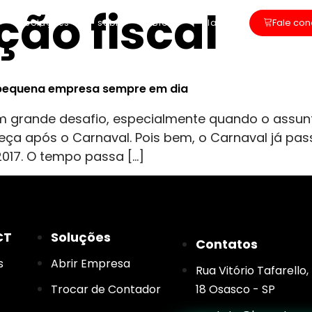
ção fiscal
Fale co
soluções
sobre
Blog
Planos
 pequena empresa sempre em dia
 grande desafio, especialmente quando o assun
eça após o Carnaval. Pois bem, o Carnaval já pass
2017. O tempo passa […]
CT
Soluções
Contatos
s
Abrir Empresa
Rua Vitório Tafarello
Trocar de Contador
18 Osasco - SP