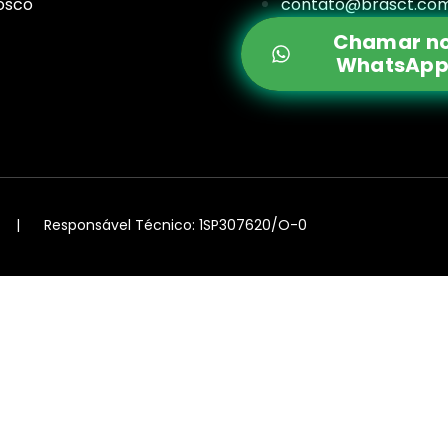
osco
contato@brasct.com
Chamar n
WhatsAp
 | Responsável Técnico: 1SP307620/O-0