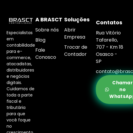
A BRASCT
Soluções
Contatos
Sobre nós
Abrir
Rua Vitório
Especialistas
Empresa
em
Blog
Tafarello,
contabilidade
Trocar de
707 - Km 18
Fale
para e-
Contador
Osasco -
Conosco
commerce,
SP
atacadistas,
distribuidores
contato@brasc
e negócios
digitais.
Chamar
Cuidamos de
no
toda a parte
WhatsAp
fiscal e
tributária
para que
você foque
no
crescimento