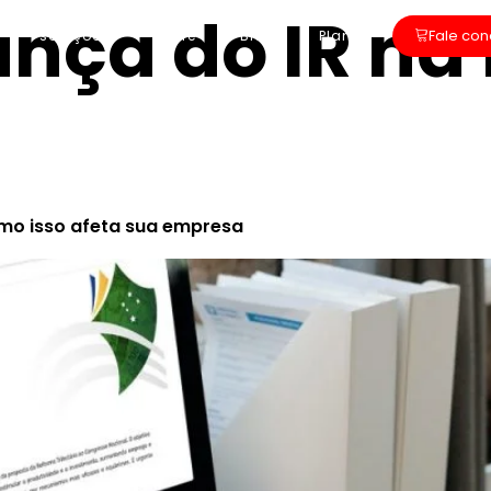
nça do IR na
Fale co
soluções
sobre
Blog
Planos
omo isso afeta sua empresa