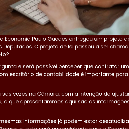
o da Economia Paulo Guedes entregou um projeto d
s Deputados. O projeto de lei passou a ser chama
eto?
gunta e será possível perceber que contratar um 
m escritório de contabilidade é importante para
diversas vezes na Câmara, com a intenção de ajus
sso, o que apresentaremos aqui são as informaçõ
s mesmas informações já podem estar desatualiz
Câmara, o texto será encaminhado para o Senad