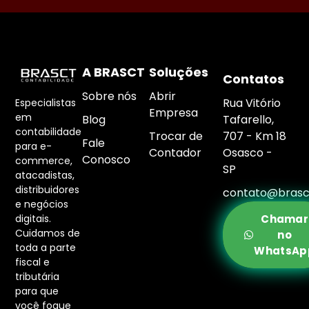
A BRASCT
Soluções
Contatos
Sobre nós
Abrir
Rua Vitório
Especialistas
Empresa
em
Blog
Tafarello,
contabilidade
Trocar de
707 - Km 18
Fale
para e-
Contador
Osasco -
Conosco
commerce,
SP
atacadistas,
distribuidores
contato@brasc
e negócios
digitais.
Chamar
Cuidamos de
no
toda a parte
WhatsAp
fiscal e
tributária
para que
você foque