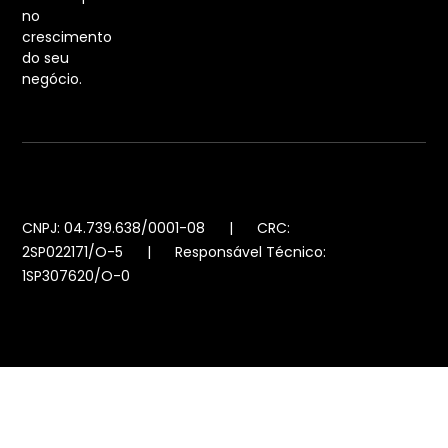
no
crescimento
do seu
negócio.
CNPJ: 04.739.638/0001-08 | CRC:
2SP022171/O-5 | Responsável Técnico:
1SP307620/O-0