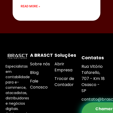
READ MORE »
A BRASCT
Soluções
Contatos
Sobre nós
Abrir
Rua Vitório
Especialistas
Empresa
em
Blog
Tafarello,
contabilidade
Trocar de
707 - Km 18
Fale
para e-
Contador
Osasco -
Conosco
commerce,
SP
atacadistas,
distribuidores
contato@brasc
e negócios
digitais.
Chamar