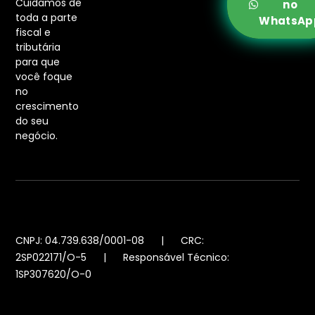
Cuidamos de
no
toda a parte
WhatsAp
fiscal e
tributária
para que
você foque
no
crescimento
do seu
negócio.
CNPJ: 04.739.638/0001-08 | CRC:
2SP022171/O-5 | Responsável Técnico:
1SP307620/O-0