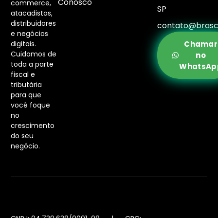
Conosco
commerce,
SP
atacadistas,
distribuidores
contato@brasc
e negócios
digitais.
Chamar
Cuidamos de
no
toda a parte
WhatsAp
fiscal e
tributária
para que
você foque
no
crescimento
do seu
negócio.