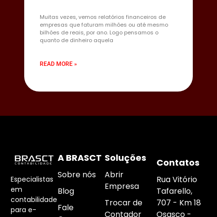
Muitas vezes, vemos relatórios financeiros de
empresas que faturam milhões ou até mesmo
bilhões de reais, por ano. Logo pensamos o
quanto de dinheiro aquela
READ MORE »
A BRASCT
Soluções
Contatos
Sobre nós
Abrir
Rua Vitório
Especialistas
Empresa
em
Blog
Tafarello,
contabilidade
Trocar de
707 - Km 18
Fale
para e-
Contador
Osasco -