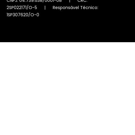
CNPJ: 04.739.638/0001-08 | CRC:
2SP022171/O-5 | Responsável Técnico:
1SP307620/O-0