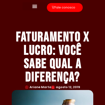
Fale conosco
Faturamento x
lucro: você
sabe qual a
diferença?
Ariane Marta
agosto 12, 2019