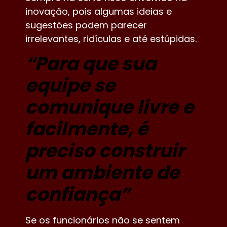
inovação, pois algumas ideias e
sugestões podem parecer
irrelevantes, ridículas e até estúpidas.
“Para que sua
equipe se
comunique livre e
facilmente, é
preciso construir
um ambiente de
confiança”
Se os funcionários não se sentem