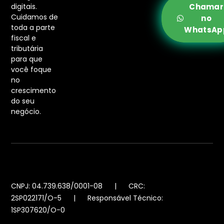
digitais.
Chamar
Cuidamos de
no
toda a parte
WhatsAp
fiscal e
tributária
para que
você foque
no
crescimento
do seu
negócio.
CNPJ: 04.739.638/0001-08 | CRC:
2SP022171/O-5 | Responsável Técnico:
1SP307620/O-0