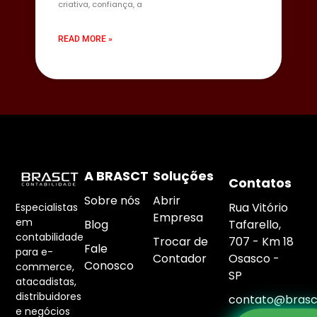
criativa, confiança, a
READ MORE »
A BRASCT
Soluções
Contatos
Sobre nós
Abrir
Rua Vitório
Especialistas
Empresa
em
Blog
Tafarello,
contabilidade
Trocar de
707 - Km 18
Fale
para e-
Contador
Osasco -
Conosco
commerce,
SP
atacadistas,
distribuidores
contato@brasc
e negócios