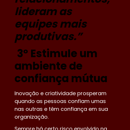
lideram as
equipes mais
produtivas
.”
3º Estimule um
ambiente de
confiança mútua
Inovação e criatividade prosperam
quando as pessoas confiam umas
nas outras e têm confiança em sua
organização.
Sempre há certo risco envolvido na