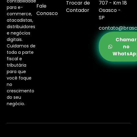
contabilidade
Trocar de
707 - Km 18
Fale
para e-
Contador
Osasco -
Conosco
commerce,
SP
atacadistas,
distribuidores
contato@brasc
e negócios
digitais.
Chamar
Cuidamos de
no
toda a parte
WhatsAp
fiscal e
tributária
para que
você foque
no
crescimento
do seu
negócio.