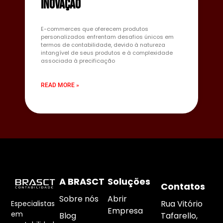
Inovação
E-commerces que oferecem produtos
personalizados enfrentam desafios únicos em
termos de contabilidade, devido à natureza
intangível de seus produtos e à complexidade
associada à precificação
READ MORE »
A BRASCT
Soluções
Contatos
Sobre nós
Abrir
Rua Vitório
Especialistas
Empresa
em
Blog
Tafarello,