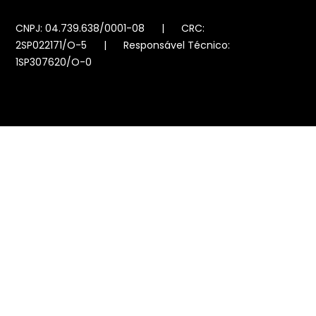
CNPJ: 04.739.638/0001-08 | CRC:
2SP022171/O-5 | Responsável Técnico:
1SP307620/O-0