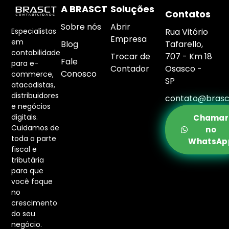
A BRASCT
Soluções
Contatos
Sobre nós
Abrir
Rua Vitório
Especialistas
Empresa
em
Blog
Tafarello,
contabilidade
Trocar de
707 - Km 18
Fale
para e-
Contador
Osasco -
Conosco
commerce,
SP
atacadistas,
distribuidores
contato@brasc
e negócios
digitais.
Chamar
Cuidamos de
no
toda a parte
WhatsAp
fiscal e
tributária
para que
você foque
no
crescimento
do seu
negócio.