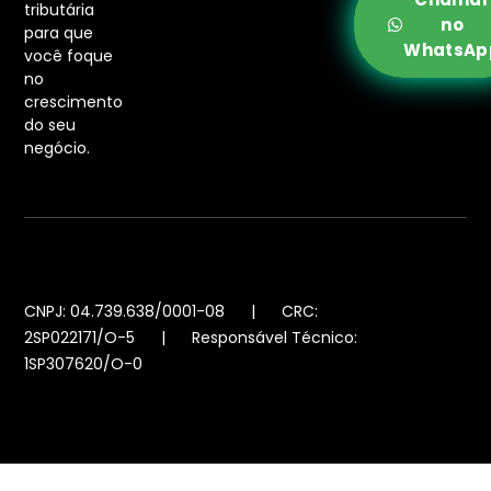
tributária
no
para que
WhatsAp
você foque
no
crescimento
do seu
negócio.
CNPJ: 04.739.638/0001-08 | CRC:
2SP022171/O-5 | Responsável Técnico:
1SP307620/O-0