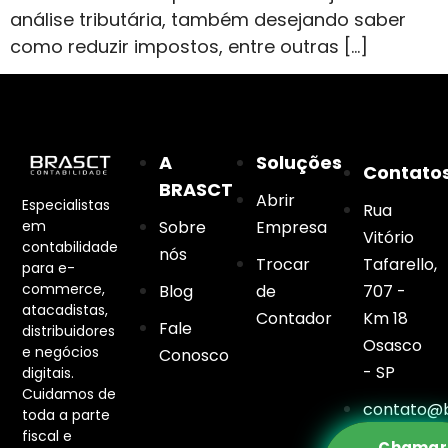
análise tributária, também desejando saber
como reduzir impostos, entre outras […]
A
Soluções
Contato
BRASCT
Abrir
Especialistas
Rua
em
Sobre
Empresa
Vitório
contabilidade
nós
Trocar
Tafarello,
para e-
commerce,
Blog
de
707 -
atacadistas,
Contador
Km 18
Fale
distribuidores
Osasco
e negócios
Conosco
- SP
digitais.
Cuidamos de
contato@b
toda a parte
fiscal e
Chamar