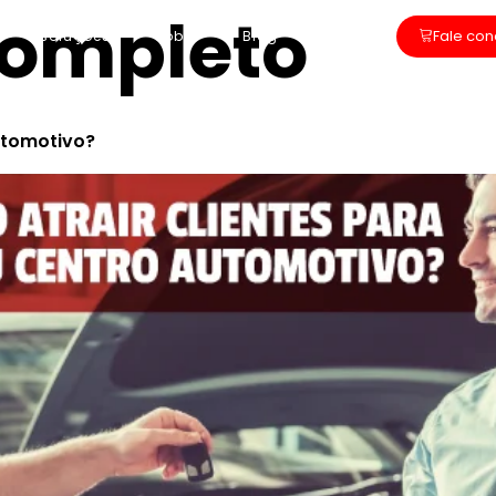
completo
Fale co
soluções
sobre
Blog
Planos
utomotivo?