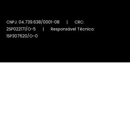
CNPJ: 04.739.638/0001-08 | CRC:
2SP022171/O-5 | Responsável Técnico:
1SP307620/O-0