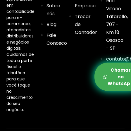
Rua
em
Sobre
Empresa
Vitório
contabilidade
nós
Trocar
Tafarello,
para e-
commerce,
Blog
de
707 -
atacadistas,
Contador
Km 18
Fale
distribuidores
Osasco
e negócios
Conosco
- SP
digitais.
Cuidamos de
contato@b
toda a parte
fiscal e
Chamar
tributária
no
para que
WhatsAp
você foque
no
crescimento
do seu
negócio.