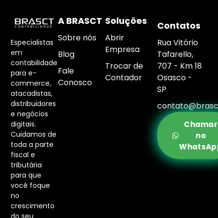
A BRASCT
Soluções
Contatos
Sobre nós
Abrir
Rua Vitório
Especialistas
Empresa
em
Blog
Tafarello,
contabilidade
Trocar de
707 - Km 18
Fale
para e-
Contador
Osasco -
Conosco
commerce,
SP
atacadistas,
distribuidores
contato@brasc
e negócios
digitais.
Chamar
Cuidamos de
no
toda a parte
WhatsAp
fiscal e
tributária
para que
você foque
no
crescimento
do seu