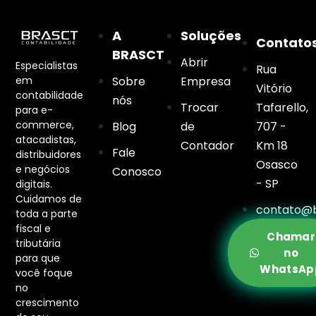
A
Soluções
Contato
BRASCT
Abrir
Especialistas
Rua
em
Sobre
Empresa
Vitório
contabilidade
nós
Trocar
Tafarello,
para e-
commerce,
Blog
de
707 -
atacadistas,
Contador
Km 18
Fale
distribuidores
Osasco
e negócios
Conosco
- SP
digitais.
Cuidamos de
contato@b
toda a parte
fiscal e
Chamar
tributária
no
para que
WhatsAp
você foque
no
crescimento