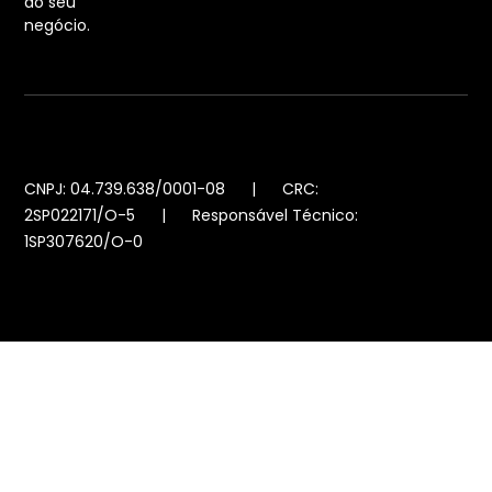
do seu
negócio.
CNPJ: 04.739.638/0001-08 | CRC:
2SP022171/O-5 | Responsável Técnico:
1SP307620/O-0