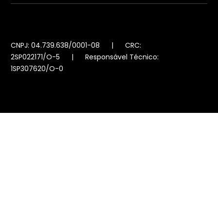
CNPJ: 04.739.638/0001-08 | CRC:
2SP022171/O-5 | Responsável Técnico:
1SP307620/O-0