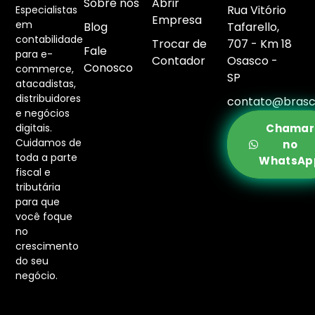
Sobre nós
Abrir
Rua Vitório
Especialistas
Empresa
em
Blog
Tafarello,
contabilidade
Trocar de
707 - Km 18
Fale
para e-
Contador
Osasco -
Conosco
commerce,
SP
atacadistas,
distribuidores
contato@brasc
e negócios
digitais.
Chamar
Cuidamos de
no
toda a parte
WhatsAp
fiscal e
tributária
para que
você foque
no
crescimento
do seu
negócio.