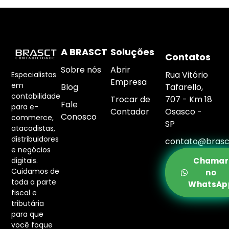
A BRASCT
Soluções
Contatos
Sobre nós
Abrir
Rua Vitório
Especialistas
Empresa
em
Blog
Tafarello,
contabilidade
Trocar de
707 - Km 18
Fale
para e-
Contador
Osasco -
Conosco
commerce,
SP
atacadistas,
distribuidores
contato@brasc
e negócios
digitais.
Chamar
Cuidamos de
no
toda a parte
WhatsAp
fiscal e
tributária
para que
você foque