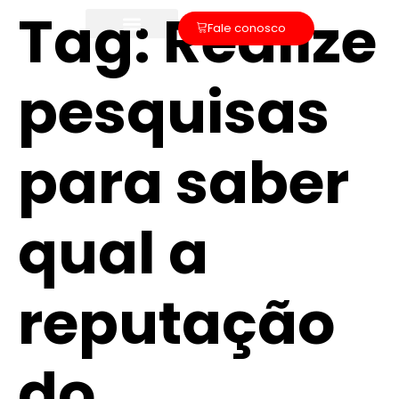
Tag:
Realize
Fale conosco
pesquisas
para saber
qual a
reputação
do