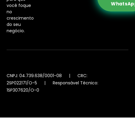
WhatsAp
você foque
no
crescimento
do seu
negócio.
CNPJ: 04.739.638/0001-08 | CRC:
2SP022171/O-5 | Responsável Técnico:
1SP307620/O-0