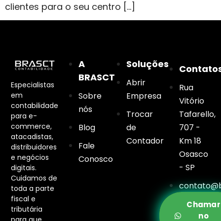
clientes para o seu centro […]
A
Soluções
Contato
BRASCT
Abrir
Especialistas
Rua
em
Sobre
Empresa
Vitório
contabilidade
nós
Trocar
Tafarello,
para e-
commerce,
Blog
de
707 -
atacadistas,
Contador
Km 18
Fale
distribuidores
Osasco
e negócios
Conosco
- SP
digitais.
Cuidamos de
contato@b
toda a parte
fiscal e
Chamar
tributária
no
para que