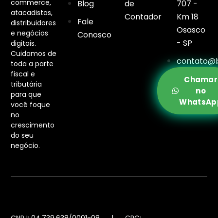
commerce,
Blog
de
707 -
atacadistas,
Contador
Km 18
Fale
distribuidores
Osasco
e negócios
Conosco
- SP
digitais.
Cuidamos de
contato@b
toda a parte
fiscal e
Chamar
tributária
no
para que
WhatsAp
você foque
no
crescimento
do seu
negócio.