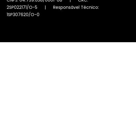
CNPJ: 04.739.638/0001-08 | CRC:
2SP022171/O-5 | Responsável Técnico:
1SP307620/O-0