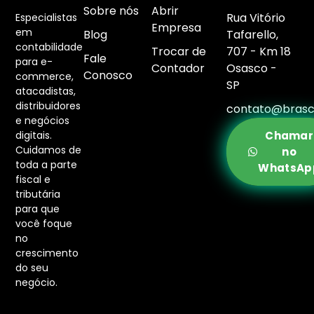
Sobre nós
Abrir
Rua Vitório
Especialistas
Empresa
em
Blog
Tafarello,
contabilidade
Trocar de
707 - Km 18
Fale
para e-
Contador
Osasco -
Conosco
commerce,
SP
atacadistas,
distribuidores
contato@brasc
e negócios
digitais.
Chamar
Cuidamos de
no
toda a parte
WhatsAp
fiscal e
tributária
para que
você foque
no
crescimento
do seu
negócio.