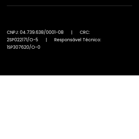
CNPJ: 04.739.638/0001-08 | CRC:
2SP022171/O-5 | Responsável Técnico:
1SP307620/O-0