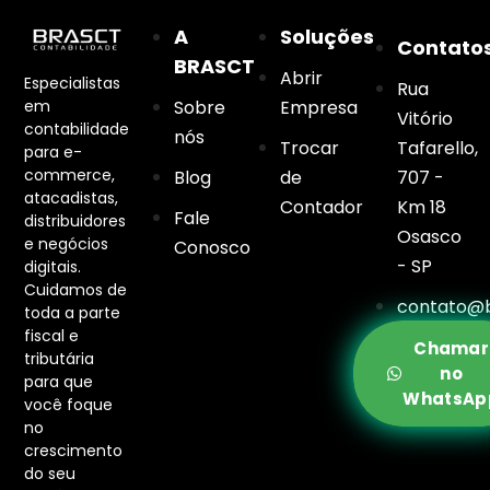
A
Soluções
Contato
BRASCT
Abrir
Especialistas
Rua
em
Sobre
Empresa
Vitório
contabilidade
nós
Trocar
Tafarello,
para e-
commerce,
Blog
de
707 -
atacadistas,
Contador
Km 18
Fale
distribuidores
Osasco
e negócios
Conosco
- SP
digitais.
Cuidamos de
contato@b
toda a parte
fiscal e
Chamar
tributária
no
para que
WhatsAp
você foque
no
crescimento
do seu