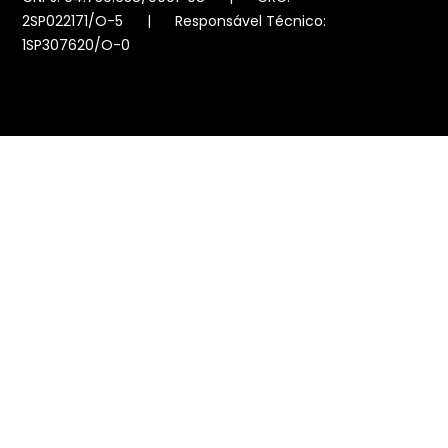
2SP022171/O-5 | Responsável Técnico:
1SP307620/O-0