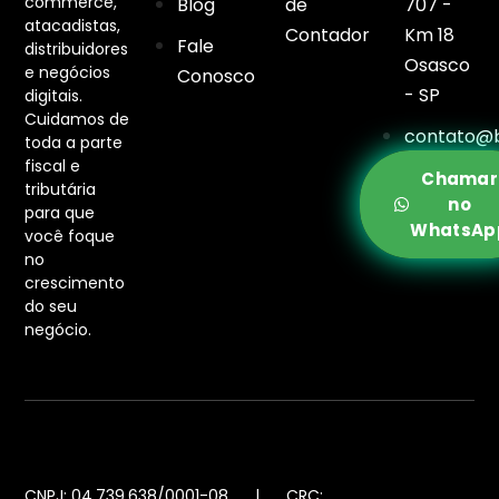
commerce,
Blog
de
707 -
atacadistas,
Contador
Km 18
Fale
distribuidores
Osasco
e negócios
Conosco
- SP
digitais.
Cuidamos de
contato@b
toda a parte
fiscal e
Chamar
tributária
no
para que
WhatsAp
você foque
no
crescimento
do seu
negócio.
CNPJ: 04.739.638/0001-08 | CRC: