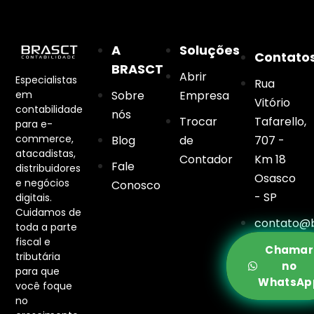
A
Soluções
Contato
BRASCT
Abrir
Especialistas
Rua
em
Sobre
Empresa
Vitório
contabilidade
nós
Trocar
Tafarello,
para e-
commerce,
Blog
de
707 -
atacadistas,
Contador
Km 18
Fale
distribuidores
Osasco
e negócios
Conosco
- SP
digitais.
Cuidamos de
contato@b
toda a parte
fiscal e
Chamar
tributária
no
para que
WhatsAp
você foque
no