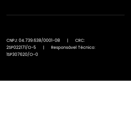
CNPJ: 04.739.638/0001-08 | CRC:
2SP022171/O-5 | Responsável Técnico:
1SP307620/O-0