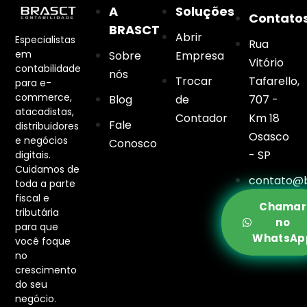
A
Soluções
Contato
BRASCT
Abrir
Especialistas
Rua
em
Sobre
Empresa
Vitório
contabilidade
nós
Trocar
Tafarello,
para e-
commerce,
Blog
de
707 -
atacadistas,
Contador
Km 18
Fale
distribuidores
Osasco
e negócios
Conosco
- SP
digitais.
Cuidamos de
contato@b
toda a parte
fiscal e
Chamar
tributária
no
para que
WhatsAp
você foque
no
crescimento
do seu
negócio.