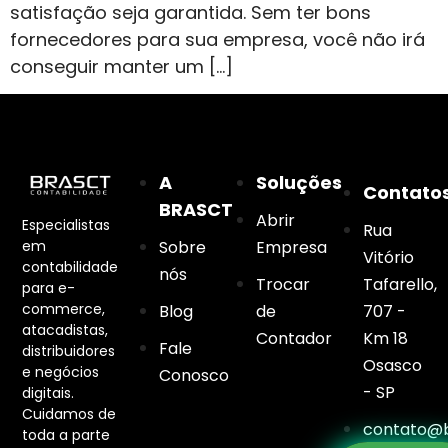
satisfação seja garantida. Sem ter bons
fornecedores para sua empresa, você não irá
conseguir manter um […]
A
Soluções
Contato
BRASCT
Abrir
Especialistas
Rua
em
Sobre
Empresa
Vitório
contabilidade
nós
Trocar
Tafarello,
para e-
commerce,
Blog
de
707 -
atacadistas,
Contador
Km 18
Fale
distribuidores
Osasco
e negócios
Conosco
- SP
digitais.
Cuidamos de
contato@b
toda a parte