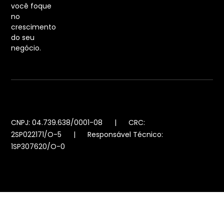
você foque
no
crescimento
do seu
negócio.
CNPJ: 04.739.638/0001-08 | CRC:
2SP022171/O-5 | Responsável Técnico:
1SP307620/O-0