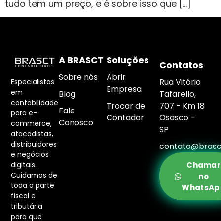
tudo tem um preço, e é sobre isso que […]
A BRASCT
Soluções
Contatos
Sobre nós
Abrir
Rua Vitório
Especialistas
Empresa
em
Blog
Tafarello,
contabilidade
Trocar de
707 - Km 18
Fale
para e-
Contador
Osasco -
Conosco
commerce,
SP
atacadistas,
distribuidores
contato@brasc
e negócios
digitais.
Chamar
Cuidamos de
no
toda a parte
WhatsAp
fiscal e
tributária
para que