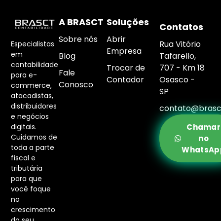
A BRASCT
Soluções
Contatos
Sobre nós
Abrir
Rua Vitório
Especialistas
Empresa
em
Blog
Tafarello,
contabilidade
Trocar de
707 - Km 18
Fale
para e-
Contador
Osasco -
Conosco
commerce,
SP
atacadistas,
distribuidores
contato@brasc
e negócios
digitais.
Chamar
Cuidamos de
no
toda a parte
WhatsAp
fiscal e
tributária
para que
você foque
no
crescimento
do seu