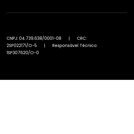
CNPJ: 04.739.638/0001-08 | CRC:
2SP022171/O-5 | Responsável Técnico:
1SP307620/O-0