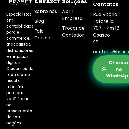
A BRASCT
Soluções
Contatos
Sobre nós
Abrir
Rua Vitório
Especialistas
Empresa
em
Blog
Tafarello,
contabilidade
Trocar de
707 - Km 18
Fale
para e-
Contador
Osasco -
Conosco
commerce,
SP
atacadistas,
distribuidores
contato@brasc
e negócios
digitais.
Chamar
Cuidamos de
no
toda a parte
WhatsAp
fiscal e
tributária
para que
você foque
no
crescimento
do seu
negócio.