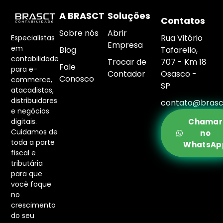
A BRASCT
Soluções
Contatos
Sobre nós
Abrir
Rua Vitório
Especialistas
Empresa
em
Blog
Tafarello,
contabilidade
Trocar de
707 - Km 18
Fale
para e-
Contador
Osasco -
Conosco
commerce,
SP
atacadistas,
distribuidores
contato@brasc
e negócios
digitais.
Chamar
Cuidamos de
no
toda a parte
WhatsAp
fiscal e
tributária
para que
você foque
no
crescimento
do seu