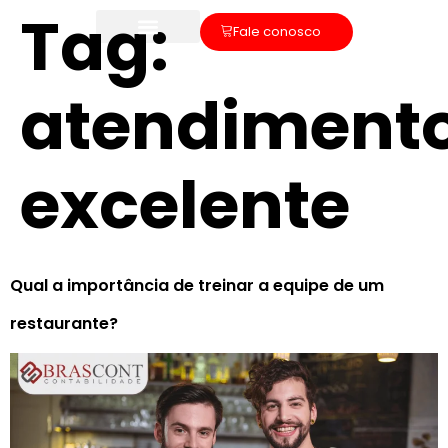
Tag:
Fale conosco
atendiment
excelente
Qual a importância de treinar a equipe de um
restaurante?