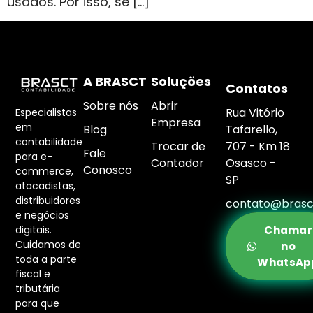
usados. Por isso, se […]
A BRASCT
Soluções
Contatos
Sobre nós
Abrir
Rua Vitório
Especialistas
Empresa
em
Blog
Tafarello,
contabilidade
Trocar de
707 - Km 18
Fale
para e-
Contador
Osasco -
Conosco
commerce,
SP
atacadistas,
distribuidores
contato@brasc
e negócios
digitais.
Chamar
Cuidamos de
no
toda a parte
WhatsAp
fiscal e
tributária
para que