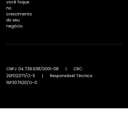
você foque
no
crescimento
do seu
negócio.
CNPJ: 04.739.638/0001-08 | CRC:
2SP022171/O-5 | Responsável Técnico:
1SP307620/O-0