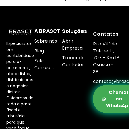
A BRASCT
Soluções
Contatos
Sobre nós
Abrir
Rua Vitório
Especialistas
Empresa
em
Blog
Tafarello,
contabilidade
Trocar de
707 - Km 18
Fale
para e-
Contador
Osasco -
Conosco
commerce,
SP
atacadistas,
distribuidores
contato@brasc
e negócios
digitais.
Chamar
Cuidamos de
no
toda a parte
WhatsAp
fiscal e
tributária
para que
você foque