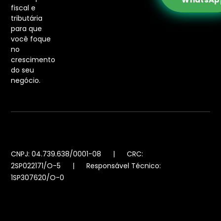
fiscal e
tributária
para que
você foque
no
crescimento
do seu
negócio.
CNPJ: 04.739.638/0001-08 | CRC:
2SP022171/O-5 | Responsável Técnico:
1SP307620/O-0