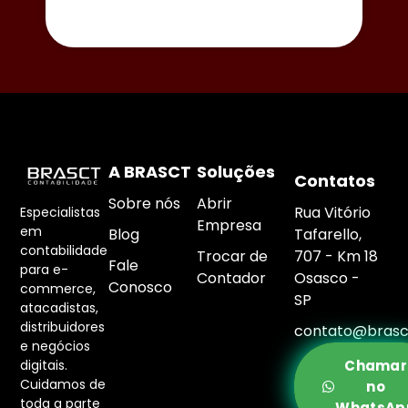
A BRASCT
Soluções
Contatos
Sobre nós
Abrir
Rua Vitório
Especialistas
Empresa
em
Blog
Tafarello,
contabilidade
Trocar de
707 - Km 18
Fale
para e-
Contador
Osasco -
Conosco
commerce,
SP
atacadistas,
distribuidores
contato@brasc
e negócios
digitais.
Chamar
Cuidamos de
no
toda a parte
WhatsAp