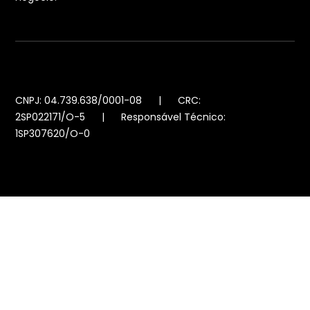
CNPJ: 04.739.638/0001-08 | CRC:
2SP022171/O-5 | Responsável Técnico:
1SP307620/O-0