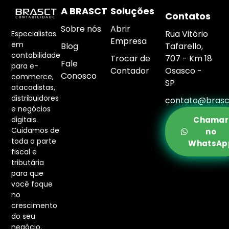
A BRASCT
Soluções
Contatos
Sobre nós
Abrir
Rua Vitório
Especialistas
Empresa
em
Blog
Tafarello,
contabilidade
Trocar de
707 - Km 18
Fale
para e-
Contador
Osasco -
Conosco
commerce,
SP
atacadistas,
distribuidores
contato@brasc
e negócios
digitais.
Chamar
Cuidamos de
no
toda a parte
WhatsAp
fiscal e
tributária
para que
você foque
no
crescimento
do seu
negócio.