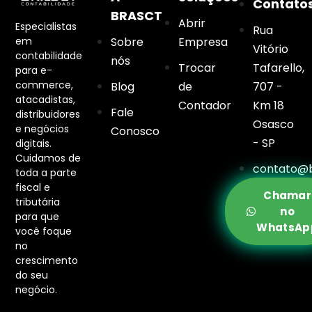
Contato
BRASCT
Abrir
Especialistas
Rua
em
Sobre
Empresa
Vitório
contabilidade
nós
Trocar
Tafarello,
para e-
commerce,
Blog
de
707 -
atacadistas,
Contador
Km 18
Fale
distribuidores
Osasco
e negócios
Conosco
- SP
digitais.
Cuidamos de
contato@b
toda a parte
fiscal e
Chamar
tributária
no
para que
WhatsAp
você foque
no
crescimento
do seu
negócio.