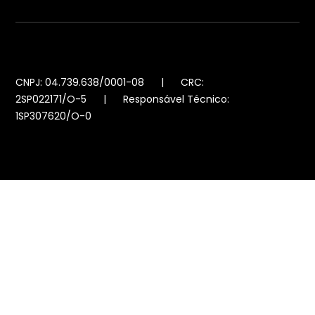
CNPJ: 04.739.638/0001-08 | CRC:
2SP022171/O-5 | Responsável Técnico:
1SP307620/O-0