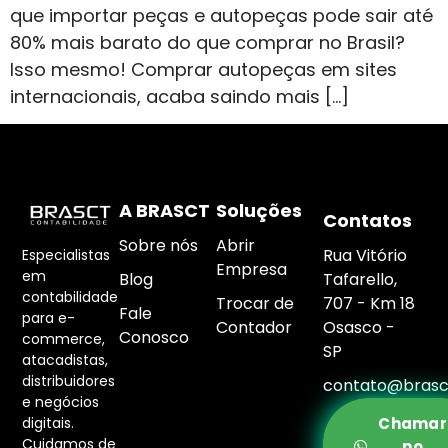
que importar peças e autopeças pode sair até
80% mais barato do que comprar no Brasil?
Isso mesmo! Comprar autopeças em sites
internacionais, acaba saindo mais […]
A BRASCT
Soluções
Contatos
Sobre nós
Abrir
Rua Vitório
Especialistas
Empresa
em
Blog
Tafarello,
contabilidade
Trocar de
707 - Km 18
Fale
para e-
Contador
Osasco -
Conosco
commerce,
SP
atacadistas,
distribuidores
contato@brasc
e negócios
digitais.
Chamar
Cuidamos de
no