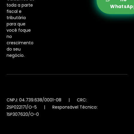
toda a parte
WhatsAp
fiscal e
tributária
para que
você foque
no
crescimento
do seu
negócio.
CNPJ: 04.739.638/0001-08 | CRC:
2SP022171/O-5 | Responsável Técnico:
1SP307620/O-0