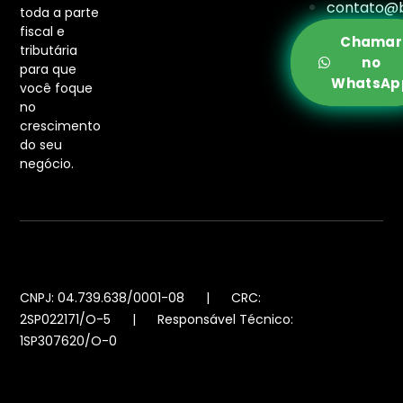
contato@b
toda a parte
fiscal e
Chamar
tributária
no
para que
WhatsAp
você foque
no
crescimento
do seu
negócio.
CNPJ: 04.739.638/0001-08 | CRC:
2SP022171/O-5 | Responsável Técnico:
1SP307620/O-0